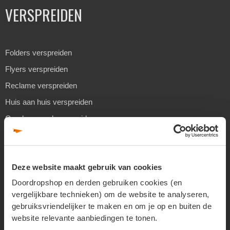
VERSPREIDEN
Folders verspreiden
Flyers verspreiden
Reclame verspreiden
Huis aan huis verspreiden
Geadresseerd verspreiden
Drukwerk verspreiden
Goedkoop folders verspreiden
Deze website maakt gebruik van cookies
Goedkoop flyers verspreiden
Doordropshop en derden gebruiken cookies (en
Folders laten verspreiden
vergelijkbare technieken) om de website te analyseren,
Flyers laten bezorgen
gebruiksvriendelijker te maken en om je op en buiten de
Separaat verspreiden
website relevante aanbiedingen te tonen.