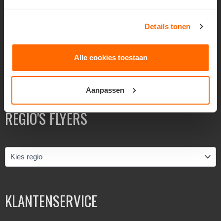
Overheidsverspreiding
BEOORDELINGEN
Details tonen
Alle cookies toestaan
Beoordeling 8,4 uit 10 op basis van
138
reviews via Feedback
Company
Aanpassen
Bekijk beoordelingen »
REGIO'S FLYERS
KLANTENSERVICE