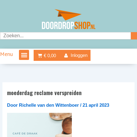
Ga
naar
de
inhoud
Zoeken
Menu
Winkelwagen
Inloggen
€
0,00
moederdag reclame verspreiden
Door
Richelle van den Wittenboer
/
21 april 2023