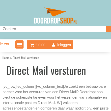
Ga
naar
de
inhoud
Zoeken
Menu
Winkelwagen
Inloggen
€
0,00
Home
»
Direct Mail versturen
Direct Mail versturen
[vc_row][vc_column][vc_column_text]Je zoekt een betrouwbare
partner voor het versturen van een Direct Mail? Doordropshop
biedt de scherpste tarieven voor het verzenden van nationale- en
internationale post en Direct Mail. Wij valideren
adressenbestanden en corrigeren daar waar nodig t.b.v. een juiste