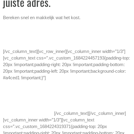
juiste adres.
Bereken snel en makkelijk wat het kost.
Bij Doordropshop kies je voor reclame verspreiding aan het juiste
adres. Bereken direct de prijs.
[/vc_column_text][vc_row_inner][vc_column_inner width=”1/3″]
[vc_column_text css=”.vc_custom_1684224457193{padding-top:
20px !important;padding-right: 20px !important;padding-bottom:
20px !important;padding-left: 20px !important;background-color:
#a4ced1 !important;}”]
Optie 1.
Laat door ons een flyer of folder ontwerpen, het drukwerk
verzorgen en verspreiden.
[/vc_column_text][/vc_column_inner]
[vc_column_inner width=”1/3″][vc_column_text
css=”.vc_custom_1684224319371{padding-top: 20px
!important;padding-right: 20px !important;padding-bottom: 20px