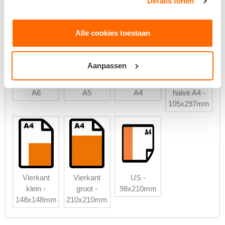
Details tonen
Type drukwerk
Alle cookies toestaan
Aanpassen
A6
A5
A4
halve A4 -
105x297mm
Vierkant
Vierkant
US -
klein -
groot -
98x210mm
148x148mm
210x210mm