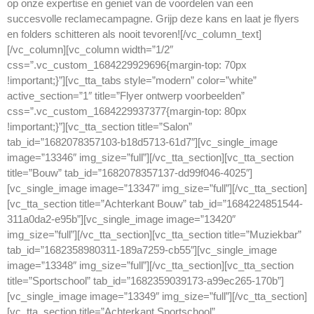
op onze expertise en geniet van de voordelen van een
succesvolle reclamecampagne. Grijp deze kans en laat je flyers
en folders schitteren als nooit tevoren![/vc_column_text]
[/vc_column][vc_column width=”1/2″
css=”.vc_custom_1684229929696{margin-top: 70px
!important;}”][vc_tta_tabs style=”modern” color=”white”
active_section=”1″ title=”Flyer ontwerp voorbeelden”
css=”.vc_custom_1684229937377{margin-top: 80px
!important;}”][vc_tta_section title=”Salon”
tab_id=”1682078357103-b18d5713-61d7″][vc_single_image
image=”13346″ img_size=”full”][/vc_tta_section][vc_tta_section
title=”Bouw” tab_id=”1682078357137-dd99f046-4025″]
[vc_single_image image=”13347″ img_size=”full”][/vc_tta_section]
[vc_tta_section title=”Achterkant Bouw” tab_id=”1684224851544-
311a0da2-e95b”][vc_single_image image=”13420″
img_size=”full”][/vc_tta_section][vc_tta_section title=”Muziekbar”
tab_id=”1682358980311-189a7259-cb55″][vc_single_image
image=”13348″ img_size=”full”][/vc_tta_section][vc_tta_section
title=”Sportschool” tab_id=”1682359039173-a99ec265-170b”]
[vc_single_image image=”13349″ img_size=”full”][/vc_tta_section]
[vc_tta_section title=”Achterkant Sportschool”