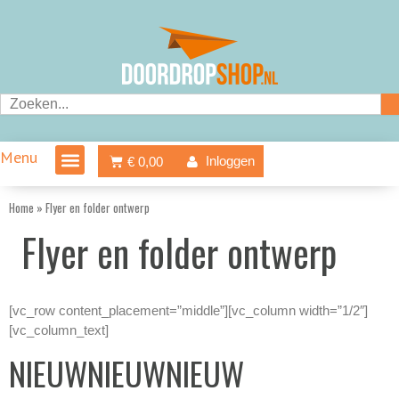
Ga
naar
de
inhoud
Zoeken
Menu
Winkelwagen
Inloggen
€
0,00
Home
»
Flyer en folder ontwerp
Flyer en folder ontwerp
[vc_row content_placement=”middle”][vc_column width=”1/2″]
[vc_column_text]
NIEUWNIEUWNIEUW