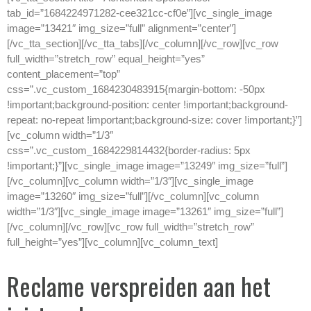
tab_id=”1684224971282-cee321cc-cf0e”][vc_single_image
image=”13421″ img_size=”full” alignment=”center”]
[/vc_tta_section][/vc_tta_tabs][/vc_column][/vc_row][vc_row
full_width=”stretch_row” equal_height=”yes”
content_placement=”top”
css=”.vc_custom_1684230483915{margin-bottom: -50px
!important;background-position: center !important;background-
repeat: no-repeat !important;background-size: cover !important;}”]
[vc_column width=”1/3″
css=”.vc_custom_1684229814432{border-radius: 5px
!important;}”][vc_single_image image=”13249″ img_size=”full”]
[/vc_column][vc_column width=”1/3″][vc_single_image
image=”13260″ img_size=”full”][/vc_column][vc_column
width=”1/3″][vc_single_image image=”13261″ img_size=”full”]
[/vc_column][/vc_row][vc_row full_width=”stretch_row”
full_height=”yes”][vc_column][vc_column_text]
Reclame verspreiden aan het