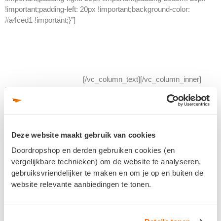
!important;padding-left: 20px !important;background-color:
#a4ced1 !important;}”]
Optie 2.
Je hebt al een flyer of folder. Je wilt het alleen door ons laten
drukken en verspreiden.
[/vc_column_text][/vc_column_inner]
[vc_column_inner width=”1/3″][vc_column_text
css=”.vc_custom_1684224325931{padding-top: 20px
!important;padding-right: 20px !important;padding-bottom: 20px
!important;padding-left: 20px !important;background-color:
#a4ced1 !important;}”]
Deze website maakt gebruik van cookies
Doordropshop en derden gebruiken cookies (en
Optie 3.
vergelijkbare technieken) om de website te analyseren,
gebruiksvriendelijker te maken en om je op en buiten de
Je hebt al een flyer of folder laten drukken, je wilt het alleen door
website relevante aanbiedingen te tonen.
ons laten verspreiden.
[/vc_column_text][/vc_column_inner]
[/vc_row_inner]