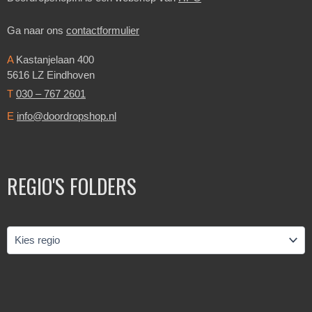
Ga naar ons
contactformulier
A
Kastanjelaan 400
5616 LZ Eindhoven
T
030 – 767 2601
E
info@doordropshop.nl
REGIO'S FOLDERS