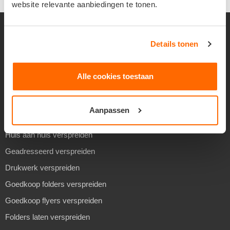
website relevante aanbiedingen te tonen.
VERSPREIDEN
Details tonen
Alle cookies toestaan
Folders verspreiden
Flyers verspreiden
Aanpassen
Reclame verspreiden
Huis aan huis verspreiden
Geadresseerd verspreiden
Drukwerk verspreiden
Goedkoop folders verspreiden
Goedkoop flyers verspreiden
Folders laten verspreiden