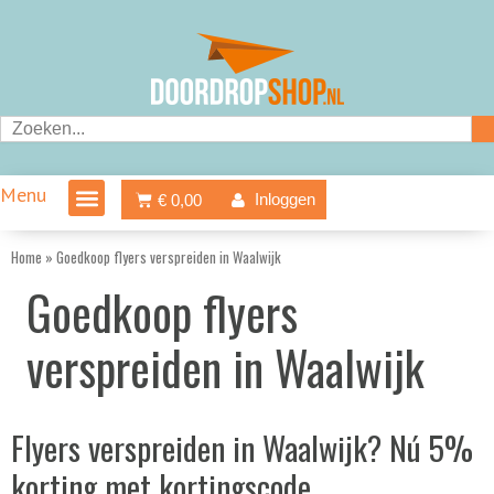
Ga
naar
de
inhoud
Zoeken
Menu
Winkelwagen
Inloggen
€
0,00
Home
»
Goedkoop flyers verspreiden in Waalwijk
Goedkoop flyers
verspreiden in Waalwijk
Flyers verspreiden in Waalwijk? Nú 5%
korting met kortingscode