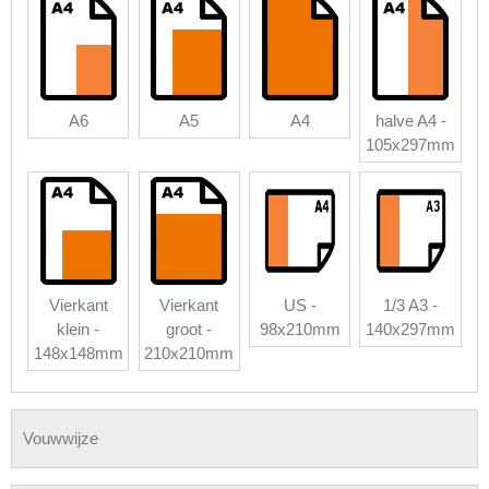
A6
A5
A4
halve A4 -
105x297mm
Vierkant
Vierkant
US -
1/3 A3 -
klein -
groot -
98x210mm
140x297mm
148x148mm
210x210mm
Vouwwijze