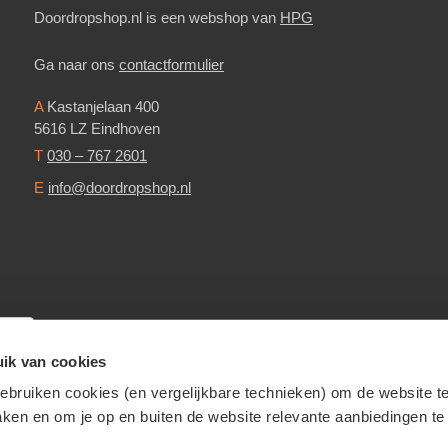
Doordropshop.nl is een webshop van
HPG
Ga naar ons
contactformulier
A
Kastanjelaan 400
5616 LZ Eindhoven
T
030 – 767 2601
E
info@doordropshop.nl
ik van cookies
bruiken cookies (en vergelijkbare technieken) om de website t
aken en om je op en buiten de website relevante aanbiedingen te