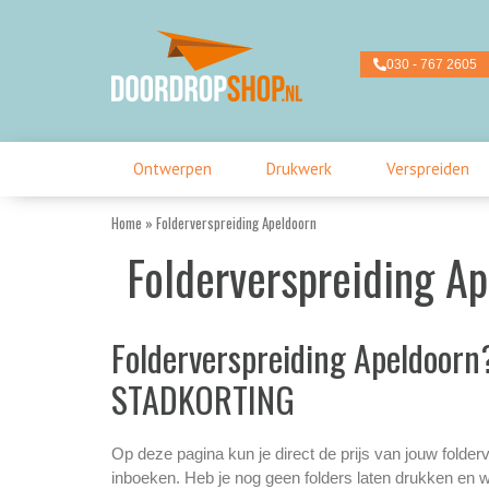
Ga
naar
de
030 - 767 2605
inhoud
Ontwerpen
Drukwerk
Verspreiden
Home
»
Folderverspreiding Apeldoorn
Folderverspreiding A
Folderverspreiding Apeldoor
STADKORTING
Op deze pagina kun je direct de prijs van jouw folder
inboeken. Heb je nog geen folders laten drukken en w