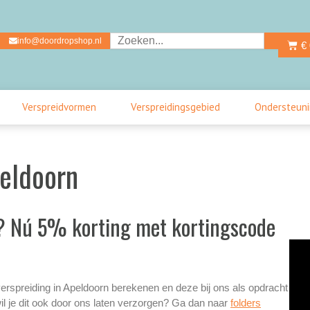
Zoeken
info@doordropshop.nl
Wink
€
Verspreidvormen
Verspreidingsgebied
Ondersteun
peldoorn
n? Nú 5% korting met kortingscode
verspreiding in Apeldoorn berekenen en deze bij ons als opdracht
il je dit ook door ons laten verzorgen? Ga dan naar
folders