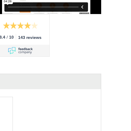
/
8.4
10
143 reviews