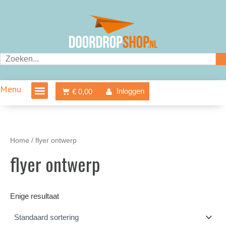
Ga
naar
de
inhoud
Zoeken
Menu
Winkelwagen
Inloggen
€
0,00
Home
/ flyer ontwerp
flyer ontwerp
Enige resultaat