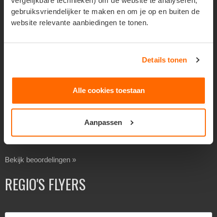
vergelijkbare technieken) om de website te analyseren,
Goedkoop flyers verspreiden
gebruiksvriendelijker te maken en om je op en buiten de
website relevante aanbiedingen te tonen.
Folders laten verspreiden
Flyers laten bezorgen
Separaat verspreiden
Details tonen
Overheidsverspreiding
BEOORDELINGEN
Alle cookies toestaan
Aanpassen
Beoordeling 8,4 uit 10 op basis van
138
reviews via Feedback
Company
Bekijk beoordelingen »
REGIO'S FLYERS