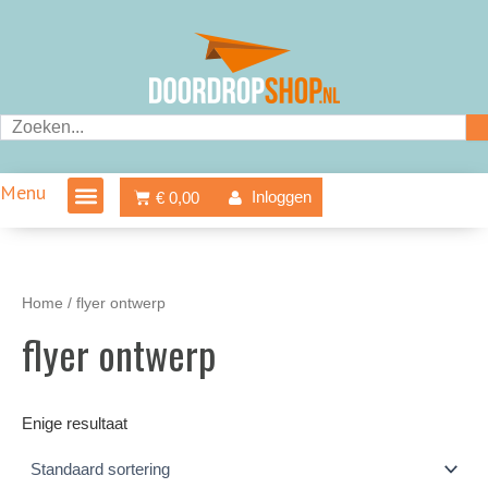
Ga
naar
de
inhoud
Zoeken
Menu
Winkelwagen
Inloggen
€
0,00
Home
/ flyer ontwerp
flyer ontwerp
Enige resultaat