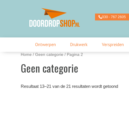
Ga
naar
de
030 - 767 2605
inhoud
Ontwerpen
Drukwerk
Verspreiden
Home
/
Geen categorie
/ Pagina 2
Geen categorie
Resultaat 13–21 van de 21 resultaten wordt getoond