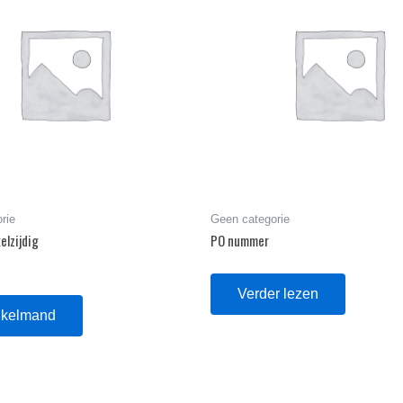
rie
Geen categorie
elzijdig
PO nummer
Verder lezen
nkelmand