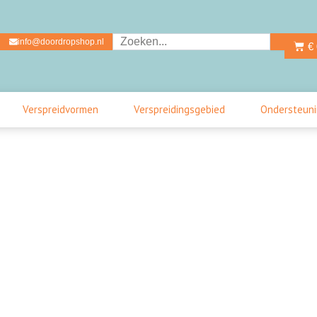
Zoeken
info@doordropshop.nl
Wink
€
Verspreidvormen
Verspreidingsgebied
Ondersteun