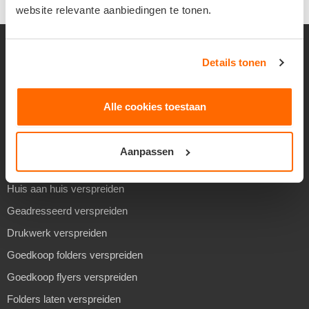
website relevante aanbiedingen te tonen.
Details tonen
VERSPREIDEN
Alle cookies toestaan
Folders verspreiden
Flyers verspreiden
Aanpassen
Reclame verspreiden
Huis aan huis verspreiden
Geadresseerd verspreiden
Drukwerk verspreiden
Goedkoop folders verspreiden
Goedkoop flyers verspreiden
Folders laten verspreiden