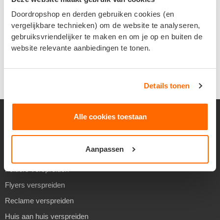
€
79,00
€
0,00
Doordropshop en derden gebruiken cookies (en
vergelijkbare technieken) om de website te analyseren,
In winkelmand
In winkelmand
gebruiksvriendelijker te maken en om je op en buiten de
website relevante aanbiedingen te tonen.
Details tonen
Alle cookies toestaan
VERSPREIDEN
Aanpassen
Folders verspreiden
Flyers verspreiden
Reclame verspreiden
Huis aan huis verspreiden