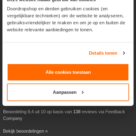
Geadresseerd verspreiden
Doordropshop en derden gebruiken cookies (en
vergelijkbare technieken) om de website te analyseren,
Drukwerk verspreiden
gebruiksvriendelijker te maken en om je op en buiten de
Goedkoop folders verspreiden
website relevante aanbiedingen te tonen.
Goedkoop flyers verspreiden
Folders laten verspreiden
Details tonen
Flyers laten bezorgen
Separaat verspreiden
Alle cookies toestaan
Overheidsverspreiding
BEOORDELINGEN
Aanpassen
Beoordeling 8,4 uit 10 op basis van
138
reviews via Feedback
Company
Bekijk beoordelingen »