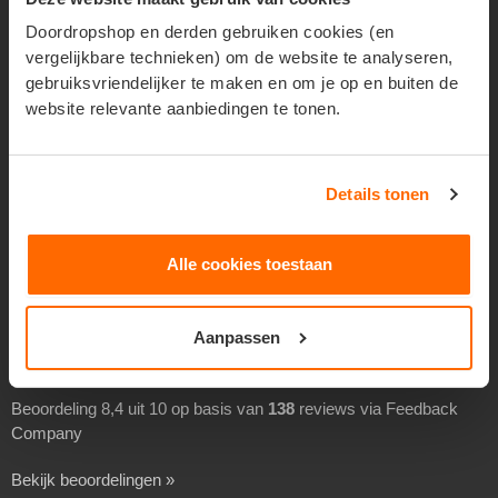
Geadresseerd verspreiden
Doordropshop en derden gebruiken cookies (en
vergelijkbare technieken) om de website te analyseren,
Drukwerk verspreiden
gebruiksvriendelijker te maken en om je op en buiten de
Goedkoop folders verspreiden
website relevante aanbiedingen te tonen.
Goedkoop flyers verspreiden
Folders laten verspreiden
Details tonen
Flyers laten bezorgen
Separaat verspreiden
Alle cookies toestaan
Overheidsverspreiding
BEOORDELINGEN
Aanpassen
Beoordeling 8,4 uit 10 op basis van
138
reviews via Feedback
Company
Bekijk beoordelingen »