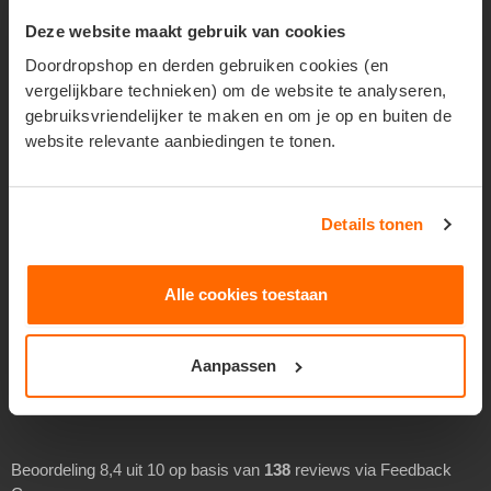
Reclame verspreiden
Deze website maakt gebruik van cookies
Huis aan huis verspreiden
Doordropshop en derden gebruiken cookies (en
vergelijkbare technieken) om de website te analyseren,
Geadresseerd verspreiden
gebruiksvriendelijker te maken en om je op en buiten de
Drukwerk verspreiden
website relevante aanbiedingen te tonen.
Goedkoop folders verspreiden
Goedkoop flyers verspreiden
Details tonen
Folders laten verspreiden
Flyers laten bezorgen
Alle cookies toestaan
Separaat verspreiden
Overheidsverspreiding
Aanpassen
BEOORDELINGEN
Beoordeling 8,4 uit 10 op basis van
138
reviews via Feedback