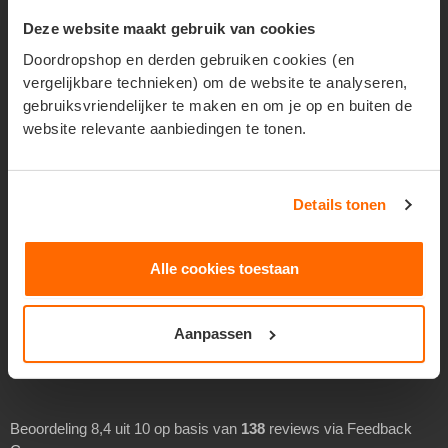
Reclame verspreiden
Deze website maakt gebruik van cookies
Huis aan huis verspreiden
Doordropshop en derden gebruiken cookies (en
vergelijkbare technieken) om de website te analyseren,
Geadresseerd verspreiden
gebruiksvriendelijker te maken en om je op en buiten de
Drukwerk verspreiden
website relevante aanbiedingen te tonen.
Goedkoop folders verspreiden
Goedkoop flyers verspreiden
Details tonen
Folders laten verspreiden
Flyers laten bezorgen
Alle cookies toestaan
Separaat verspreiden
Overheidsverspreiding
Aanpassen
BEOORDELINGEN
Beoordeling 8,4 uit 10 op basis van
138
reviews via Feedback