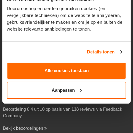
Geadresseerd verspreiden
Doordropshop en derden gebruiken cookies (en
vergelijkbare technieken) om de website te analyseren,
Drukwerk verspreiden
gebruiksvriendelijker te maken en om je op en buiten de
Goedkoop folders verspreiden
website relevante aanbiedingen te tonen.
Goedkoop flyers verspreiden
Folders laten verspreiden
Details tonen
Flyers laten bezorgen
Separaat verspreiden
Alle cookies toestaan
Overheidsverspreiding
BEOORDELINGEN
Aanpassen
Beoordeling 8,4 uit 10 op basis van
138
reviews via Feedback
Company
Bekijk beoordelingen »