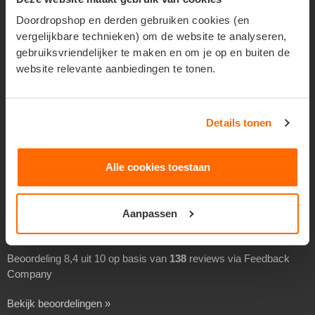
Geadresseerd verspreiden
Doordropshop en derden gebruiken cookies (en
vergelijkbare technieken) om de website te analyseren,
Drukwerk verspreiden
gebruiksvriendelijker te maken en om je op en buiten de
Goedkoop folders verspreiden
website relevante aanbiedingen te tonen.
Goedkoop flyers verspreiden
Folders laten verspreiden
Details tonen
Flyers laten bezorgen
Separaat verspreiden
Alle cookies toestaan
Overheidsverspreiding
BEOORDELINGEN
Aanpassen
Beoordeling 8,4 uit 10 op basis van
138
reviews via Feedback
Company
Bekijk beoordelingen »