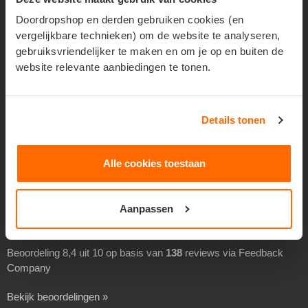
Geadresseerd verspreiden
Doordropshop en derden gebruiken cookies (en
vergelijkbare technieken) om de website te analyseren,
Drukwerk verspreiden
gebruiksvriendelijker te maken en om je op en buiten de
Goedkoop folders verspreiden
website relevante aanbiedingen te tonen.
Goedkoop flyers verspreiden
Folders laten verspreiden
Details tonen
Flyers laten bezorgen
Separaat verspreiden
Alle cookies toestaan
Overheidsverspreiding
BEOORDELINGEN
Aanpassen
Beoordeling 8,4 uit 10 op basis van
138
reviews via Feedback
Company
Bekijk beoordelingen »