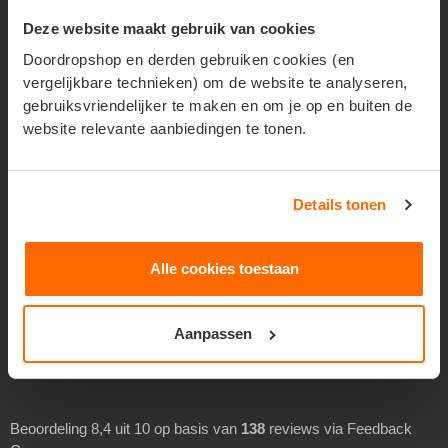
Reclame verspreiden
Deze website maakt gebruik van cookies
Huis aan huis verspreiden
Doordropshop en derden gebruiken cookies (en
vergelijkbare technieken) om de website te analyseren,
Geadresseerd verspreiden
gebruiksvriendelijker te maken en om je op en buiten de
Drukwerk verspreiden
website relevante aanbiedingen te tonen.
Goedkoop folders verspreiden
Goedkoop flyers verspreiden
Details tonen
Folders laten verspreiden
Flyers laten bezorgen
Alle cookies toestaan
Separaat verspreiden
Overheidsverspreiding
Aanpassen
BEOORDELINGEN
Beoordeling 8,4 uit 10 op basis van
138
reviews via Feedback