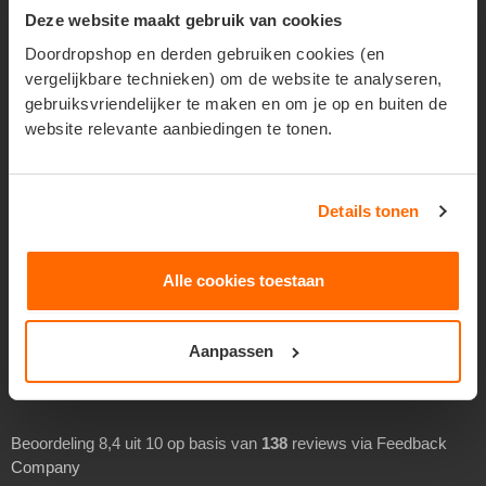
Reclame verspreiden
Deze website maakt gebruik van cookies
Huis aan huis verspreiden
Doordropshop en derden gebruiken cookies (en
Geadresseerd verspreiden
vergelijkbare technieken) om de website te analyseren,
gebruiksvriendelijker te maken en om je op en buiten de
Drukwerk verspreiden
website relevante aanbiedingen te tonen.
Goedkoop folders verspreiden
Goedkoop flyers verspreiden
Folders laten verspreiden
Details tonen
Flyers laten bezorgen
Separaat verspreiden
Alle cookies toestaan
Overheidsverspreiding
Aanpassen
BEOORDELINGEN
Beoordeling 8,4 uit 10 op basis van
138
reviews via Feedback
Company