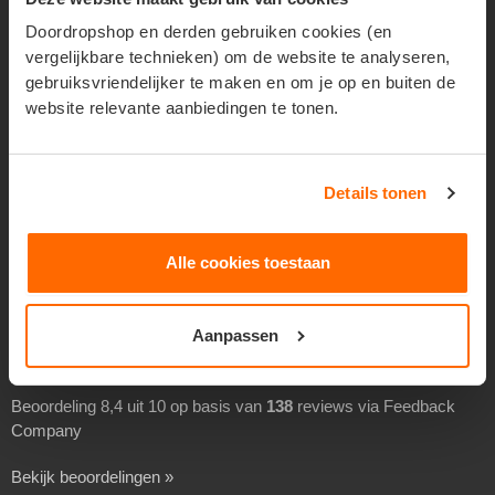
Geadresseerd verspreiden
Doordropshop en derden gebruiken cookies (en
vergelijkbare technieken) om de website te analyseren,
Drukwerk verspreiden
gebruiksvriendelijker te maken en om je op en buiten de
Goedkoop folders verspreiden
website relevante aanbiedingen te tonen.
Goedkoop flyers verspreiden
Folders laten verspreiden
Details tonen
Flyers laten bezorgen
Separaat verspreiden
Alle cookies toestaan
Overheidsverspreiding
BEOORDELINGEN
Aanpassen
Beoordeling 8,4 uit 10 op basis van
138
reviews via Feedback
Company
Bekijk beoordelingen »