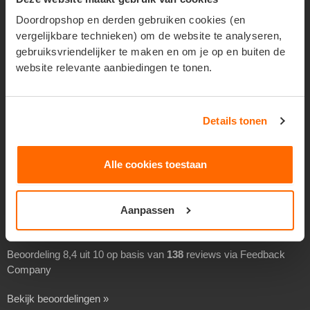
Geadresseerd verspreiden
Doordropshop en derden gebruiken cookies (en
vergelijkbare technieken) om de website te analyseren,
Drukwerk verspreiden
gebruiksvriendelijker te maken en om je op en buiten de
Goedkoop folders verspreiden
website relevante aanbiedingen te tonen.
Goedkoop flyers verspreiden
Folders laten verspreiden
Details tonen
Flyers laten bezorgen
Separaat verspreiden
Alle cookies toestaan
Overheidsverspreiding
BEOORDELINGEN
Aanpassen
Beoordeling 8,4 uit 10 op basis van
138
reviews via Feedback
Company
Bekijk beoordelingen »