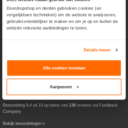
Geadresseerd verspreiden
Doordropshop en derden gebruiken cookies (en
vergelijkbare technieken) om de website te analyseren,
Drukwerk verspreiden
gebruiksvriendelijker te maken en om je op en buiten de
Goedkoop folders verspreiden
website relevante aanbiedingen te tonen.
Goedkoop flyers verspreiden
Folders laten verspreiden
Details tonen
Flyers laten bezorgen
Separaat verspreiden
Alle cookies toestaan
Overheidsverspreiding
BEOORDELINGEN
Aanpassen
Beoordeling 8,4 uit 10 op basis van
138
reviews via Feedback
Company
Bekijk beoordelingen »