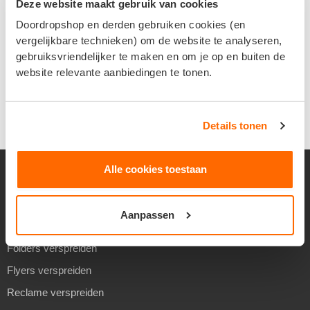
Deze website maakt gebruik van cookies
Doordropshop en derden gebruiken cookies (en
€
5,00
Verder lezen
vergelijkbare technieken) om de website te analyseren,
In winkelmand
gebruiksvriendelijker te maken en om je op en buiten de
website relevante aanbiedingen te tonen.
Details tonen
Alle cookies toestaan
VERSPREIDEN
Aanpassen
Folders verspreiden
Flyers verspreiden
Reclame verspreiden