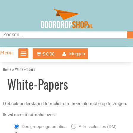
Ga
naar
de
inhoud
Zoeken
Menu
Winkelwagen
Inloggen
€
0,00
Home
»
White-Papers
White-Papers
Gebruik onderstaand formulier om meer informatie op te vragen:
Ik wil meer informatie over:
Doelgroepsegmentaties
Adresselecties (DM)