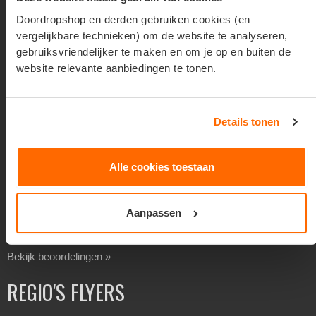
Goedkoop folders verspreiden
Doordropshop en derden gebruiken cookies (en
vergelijkbare technieken) om de website te analyseren,
Goedkoop flyers verspreiden
gebruiksvriendelijker te maken en om je op en buiten de
Folders laten verspreiden
website relevante aanbiedingen te tonen.
Flyers laten bezorgen
Separaat verspreiden
Details tonen
Overheidsverspreiding
BEOORDELINGEN
Alle cookies toestaan
Beoordeling 8,4 uit 10 op basis van
138
reviews via Feedback
Aanpassen
Company
Bekijk beoordelingen »
REGIO'S FLYERS